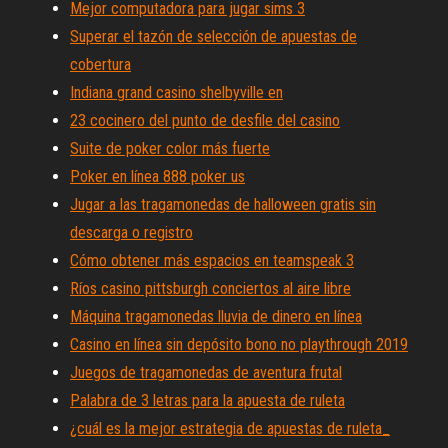
Mejor computadora para jugar sims 3
Superar el tazón de selección de apuestas de
cobertura
Indiana grand casino shelbyville en
23 cocinero del punto de desfile del casino
Suite de poker color más fuerte
Poker en línea 888 poker us
Jugar a las tragamonedas de halloween gratis sin
descarga o registro
Cómo obtener más espacios en teamspeak 3
Ríos casino pittsburgh conciertos al aire libre
Máquina tragamonedas lluvia de dinero en línea
Casino en línea sin depósito bono no playthrough 2019
Juegos de tragamonedas de aventura frutal
Palabra de 3 letras para la apuesta de ruleta
¿cuál es la mejor estrategia de apuestas de ruleta_