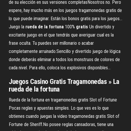
de su elección en sus versiones completasNosotros no. Pero
espere, hay mucho más en los juegos tragamonedas gratis de
lo que puede imaginar. Están los bonos gratis para los juegos...
Juego la
rueda
de
la
fortuna
100%
gratis
Un divertido y
excitante juego en el que tendrás que averiguar cual es la
frase oculta. Tu puedes ser millonario o acabar
completamente arruinado.Sencillo y divertido juego de lógica
donde deberás eliminar a todos los monstruos de colores de
cada nivel. Para ello, coloca los explosivos disponibles...
Juegos Casino
Gratis
Tragamonedas
»
La
rueda
de
la
fortuna
Rueda de la fortuna en tragamonedas gratis Slot of Fortune
Pocas reglas y apuestas simples. Lo que ves es lo que
obtienes cuando juegas la video tragamonedas gratis Slot of
Fortune de Sheriff.No posee reglas cansadoras, tiene una