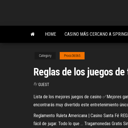
Skip
to
the
content
HOME
CASINO MÁS CERCANO A SPRING
Category
Proco36565
Reglas de los juegos de
By
GUEST
Lista de los mejores juegos de casino ✅Mejores gana
encontrarás muy divertido este entretenimiento únic
Reglamento Ruleta Americana | Casino Santa Fé REGL
fácil de jugar. Todo lo que ... Tragamonedas Gratis Si