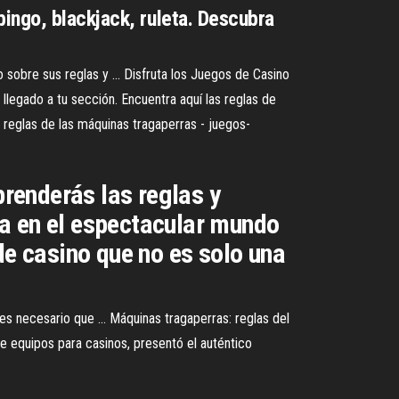
ingo, blackjack, ruleta. Descubra
sobre sus reglas y ... Disfruta los Juegos de Casino
llegado a tu sección. Encuentra aquí las reglas de
 reglas de las máquinas tragaperras - juegos-
renderás las reglas y
ra en el espectacular mundo
e casino que no es solo una
 necesario que ... Máquinas tragaperras: reglas del
 de equipos para casinos, presentó el auténtico