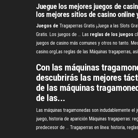
Juegue los mejores juegos de casino
los mejores sitios de casino online y
Juegos
de
Tragaperras Gratis ¡Juega a las Slots Gra
Gratis. Los juegos de ... Las
reglas
de
los
juegos
cl
juegos de casino más comunes y otros no tanto. Mec
casino.orgLas reglas de las Máquinas tragaperras, as
Con las máquinas tragamoned
descubrirás las mejores tác
de las máquinas tragamoneda
de las...
Las máquinas tragamonedas son indudablemente el jue
juego, historia de aparición Máquinas tragaperras: reg
predecesor de ... Tragaperras en línea: historia, reglas