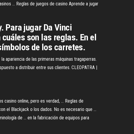
Casinos ... Reglas de juegos de casino Aprende a jugar
. Para jugar Da Vinci
cuáles son las reglas. En el
ímbolos de los carretes.
 la apariencia de las primeras máquinas tragaperras.
spuesto a distribuir entre sus clientes. CLEOPATRA |
s casino online, pero es verdad, ... Reglas de
 el Blackjack o los dados. No es necesario que ...
minología de ... en la fabricación de equipos para