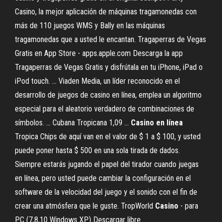
Casino, la mejor aplicación de máquinas tragamonedas con
más de 110 juegos WMS y Bally en las máquinas
tragamonedas que a usted le encantan. ‎Tragaperras de Vegas
Gratis en App Store - apps.apple.com Descarga la app
Tragaperras de Vegas Gratis y disfrútala en tu iPhone, iPad o
iPod touch. ... Viaden Media, un líder reconocido en el
desarrollo de juegos de casino en línea, emplea un algoritmo
especial para el aleatorio verdadero de combinaciones de
símbolos. ... Cubana Tropicana 1,09 ...
Casino
en
línea
Tropica Chips de aquí van en el valor de $ 1 a $ 100, y usted
puede poner hasta $ 500 en una sola tirada de dados.
Siempre estarás jugando el papel del tirador cuando juegas
en línea, pero usted puede cambiar la configuración en el
software de la velocidad del juego y el sonido con el fin de
crear una atmósfera que le guste. TropWorld
Casino
- para
PC (7,8,10 Windows XP) Descargar libre