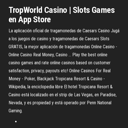
‎TropWorld Casino | Slots Games
en App Store
La aplicación oficial de tragamonedas de Caesars Casino Jugá
a los juegos de casino y tragamonedas de Caesars Slots
GRATIS, la mejor aplicación de tragamonedas Online Casino -
Online Casino Real Money, Casino … Play the best online
casino games and rate online casinos based on customer
satisfaction, privacy, payouts etc! Online Casinos For Real
Money - Poker, Blackjack Tropicana Resort & Casino -
Wikipedia, la enciclopedia libre El hotel Tropicana Resort &
Casino está localizado en el strip de Las Vegas, en Paradise,
Nevada, y es propiedad y está operado por Penn National
Gaming.