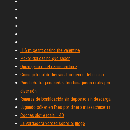
H & m geant casino the valentine
Póker del casino qué saber
Quien ganó en el casino en línea
Consejo local de tierras aborígenes del casino
Rueda de tragamonedas fourtune juego gratis por
diversión
Ranuras de bonificación sin depósito sin descarga
Jugando póker en línea por dinero massachusetts
Coches slot escala 1 43
La verdadera verdad sobre el juego