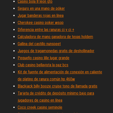
Casino bola 8 leon gto
Seguro en una mano de póker
Jugar banderas rojas en línea
Cherokee casino poker wsop
Diferencia entre las ranuras ci y ci +
Calculadora de mano ganadora de texas holdem
Gallina del castillo nunspeet
Juegos de tragamonedas gratis de deshollinador
Pequeño casino lille lugar grande
Club casino bellavista la paz bcs
Kit de fuente de alimentación de conexión en caliente
de platino de ranura común hp 460w
Blackjack billy booze cruise tono de llamada gratis
Tarjeta de crédito de depósito mínimo bajo para
jugadores de casino en línea
Coco creek casino seminole