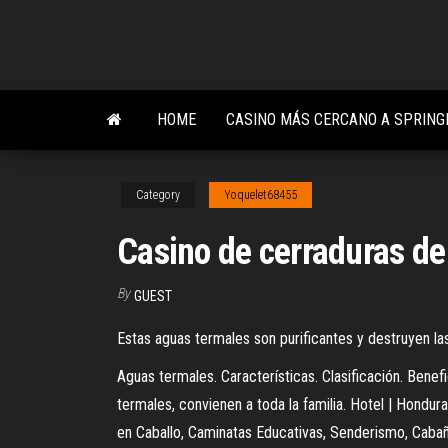
Skip
to
the
content
HOME
CASINO MÁS CERCANO A SPRING
Category
Yoquelet68455
Casino de cerraduras de
By
GUEST
Estas aguas termales son purificantes y destruyen las 
Aguas termales. Características. Clasificación. Benef
termales, convienen a toda la familia. Hotel | Hondur
en Caballo, Caminatas Educativas, Senderismo, Caba