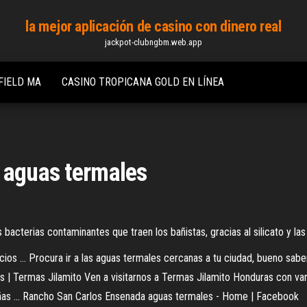
la mejor aplicación de casino con dinero real
jackpot-clubngbm.web.app
FIELD MA
CASINO TROPICANA GOLD EN LÍNEA
 aguas termales
bacterias contaminantes que traen los bañistas, gracias al silicato y las 
icios ... Procura ir a las aguas termales cercanas a tu ciudad, bueno sab
as | Termas Jilamito Ven a visitarnos a Termas Jilamito Honduras con vari
ñas ... Rancho San Carlos Ensenada aguas termales - Home | Facebook