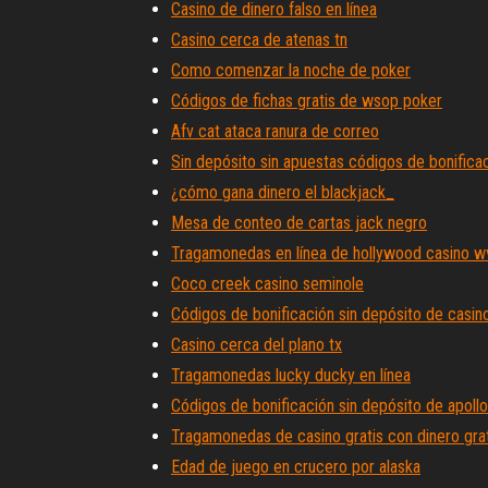
Casino de dinero falso en línea
Casino cerca de atenas tn
Como comenzar la noche de poker
Códigos de fichas gratis de wsop poker
Afv cat ataca ranura de correo
Sin depósito sin apuestas códigos de bonificac
¿cómo gana dinero el blackjack_
Mesa de conteo de cartas jack negro
Tragamonedas en línea de hollywood casino w
Coco creek casino seminole
Códigos de bonificación sin depósito de casin
Casino cerca del plano tx
Tragamonedas lucky ducky en línea
Códigos de bonificación sin depósito de apollo
Tragamonedas de casino gratis con dinero gra
Edad de juego en crucero por alaska