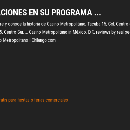
CIONES EN SU PROGRAMA ...
 y conoce la historia de Casino Metropolitano, Tacuba 15, Col. Centro 
Centro Sur, … Casino Metropolitano in México, D.F., reviews by real peo
no Metropolitano | Chilango.com
tis para fiestas o ferias comerciales