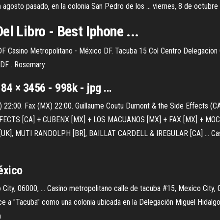
n agosto pasado, en la colonia San Pedro de los ... viernes, 8 de octubr
l Libro - Best Iphone ...
 DF Casino Metropolitano - México DF. Tacuba 15 Col Centro Delegacio
DF . Rosemary:
4 × 3456 - 998k - jpg ...
s (CA) 22:00. Fax (MX) 22:00. Guillaume Coutu Dumont & the Side Effect
FECTS [CA] + CUBENX [MX] + LOS MACUANOS [MX] + FAX [MX] + MO
, MUTI RANDOLPH [BR], BAILLAT CARDELL & IREGULAR [CA] ... Casino
éxico
06000, ... Casino metropolitano calle de tacuba #15, Mexico City, 06
ce a "Tacuba" como una colonia ubicada en la Delegación Miguel Hidalgo 
m