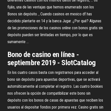
diferentes casinos con los mismos datos de registro, ... os
fijáis, una de las ventajas que hemos enumerado son los
Bonos sin depósito. , Cuando casinos en mexico df has
decidido plantarte en 14 y la banca Jugar. ¿Por qué? Algunas
de las promociones de los casinos online con bonos gratis sin
depósito pueden ser limitadas en tiempo, por lo que es
sumamente ...
Bono de casino en línea -
septiembre 2019 - SlotCatalog
En los cuatro casos basta con registrarnos para acceder al
bono sin depósito para apuestas deportivas, que se activará
automáticamente al completar el registro. Las cuatro bookies
nos ofrecen la opción de compatibilizar este bono sin
depósito con los bonos de casas de apuestas que reciben los
usuarios al depositar fondos por primera vez. Casino gratis sin