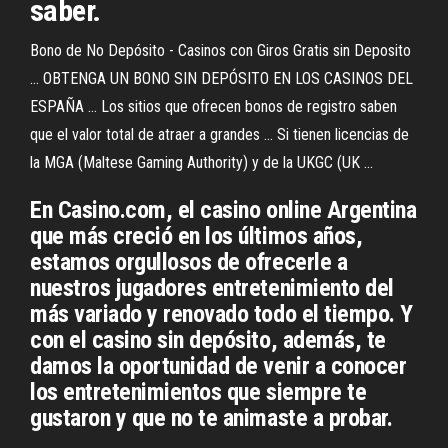
saber.
Bono de No Depósito - Casinos con Giros Gratis sin Deposito
... OBTENGA UN BONO SIN DEPÓSITO EN LOS CASINOS DEL
ESPAÑA ... Los sitios que ofrecen bonos de registro saben
que el valor total de atraer a grandes ... Si tienen licencias de
la MGA (Maltese Gaming Authority) y de la UKGC (UK ...
En Casino.com, el casino online Argentina
que más creció en los últimos años,
estamos orgullosos de ofrecerle a
nuestros jugadores entretenimiento del
más variado y renovado todo el tiempo. Y
con el casino sin depósito, además, te
damos la oportunidad de venir a conocer
los entretenimientos que siempre te
gustaron y que no te animaste a probar.