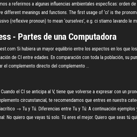
 a referirnos a algunas influencias ambientales especficas: orden de los
have different meanings and functions. The first usage of ‘ci’ is the pronom
ivo (reflexive pronoun) to mean ‘ourselves’, e.g. ci stiamo lavando le man
ress - Partes de una Computadora
est.com Si hubiera un mayor equilibrio entre los aspectos en los que lo
ación de CI entre edades. En comparación con toda la población, su pun
iar el complemento directo del complemento ...
Cuando el CI se anticipa al V, tiene que volverse a expresar con un pro
mplemento circunstancial, te recomendamos que entres en nuestra categ
crítico → Tu y Tú. Diferencias entre Tu y Tú: A continuación ejemplos y e
sonal: No quiero que vayas tú solo. Tú eres el mejor. Quiero que seas tú