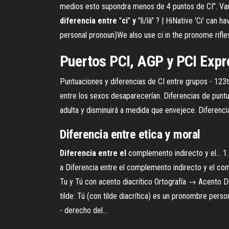
medios esto supondra menos de 4 puntos de CI". Vamos
diferencia
entre
"
ci
"
y
"lì/là" ? | HiNative 'Ci' can 
personal pronoun)We also use ci in the pronome rifless
Puertos PCI, AGP y PCI Exp
Puntuaciones y diferencias de CI entre grupos - 123t
entre los sexos desaparecerían. Diferencias de puntu
adulta y disminuirá a medida que envejece. Diferenc
Diferencia
entre
etica y moral
Diferencia
entre
el
complemento indirecto y el… 1. 
a Diferencia entre el complemento indirecto y el co
Tu y Tú con acento diacrítico Ortografía → Acento Dia
tilde: Tú (con tilde diacrítica) es un pronombre per
- derecho del...