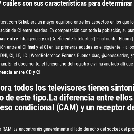
cuáles son sus características para determinar 
est.com Si hubiera un mayor equilibrio entre los aspectos en los que l
ación de CI entre edades. En comparación con toda la población, su pun
ias entre
Inteligencia
y
ci
(Coeficiente Intelectual) Finalmente, Bloom (
n entre el CI final y el CI en las primeras edades es el siguiente: - a lo
 DNI,
CI
, LE, LC | WordReference Forums Buenos días, @Jenesaisrien, ¿ha
mán. En el documento, el funcionario del registro civil ha anotado allí qu
rencia
entre
CD
y
CI
hora todos los televisores tienen sinton
 de este tipo.La diferencia entre ellos
eso condicional (CAM) y un receptor de 
 la RAM las encontraréis generalmente al lado derecho del socket del pr