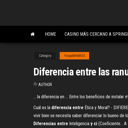
Skip
to
the
content
HOME
CASINO MÁS CERCANO A SPRING
Category
Yoquelet68455
Diferencia entre las ranu
By
AUTHOR
... la diferencia en ... Entre los beneficios de inst
Cuál es la
diferencia
entre
Ética y Moral? - DIFIERE
vivir bien se necesita saber diferenciar lo bueno de 
Diferencias
entre
Inteligencia
y
ci
(Coeficiente… A 