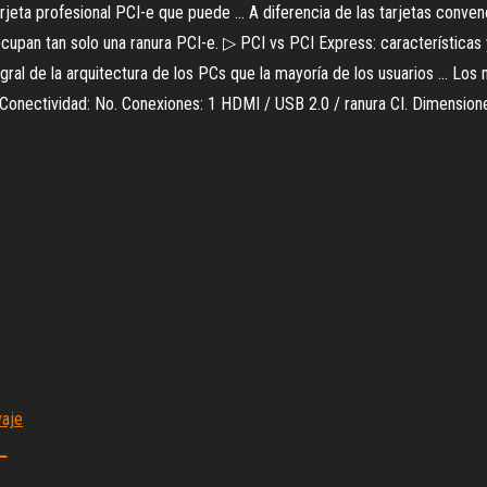
ta profesional PCI-e que puede ... A diferencia de las tarjetas conven
upan tan solo una ranura PCI-e. ▷ PCI vs PCI Express: características y
al de la arquitectura de los PCs que la mayoría de los usuarios ... Los 
. Conectividad: No. Conexiones: 1 HDMI / USB 2.0 / ranura CI. Dimensione
vaje
n_