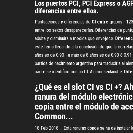
Los puertos PCI, PCI Express o AGP 
diferencias entre ellos.
Puntuaciones
y
diferencias de
CI
entre
grupos - 123t
entre los sexos desaparecerían. Diferencias de puntu
adulta y disminuirá a medida que envejece.
Diferenc
este tema llegando a la conclusión de que la correlació
años es de 0.90 - a más de 8 años es de 0.90 ó 0.91
partida de nacimiento argentina para traducirla al ale
padre se identificó con un CI. Alumnosenlanube:
Dife
¿Qué es el slot CI vs CI +? A
ranura del módulo electrónico
copia entre el módulo de acc
Common...
18 Feb 2018 ... Esta ranuras donde se ha de instalar