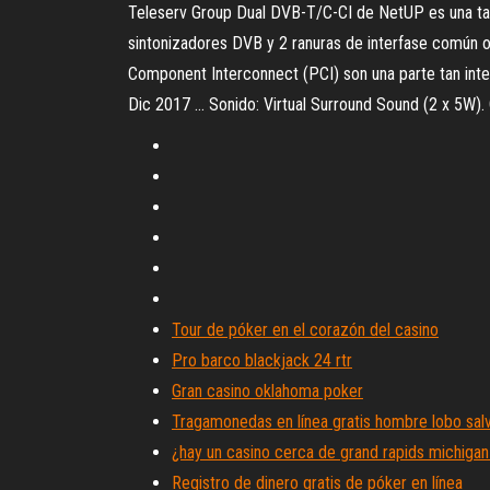
Teleserv Group Dual DVB-T/C-CI de NetUP es una tarje
sintonizadores DVB y 2 ranuras de interfase común oc
Component Interconnect (PCI) son una parte tan integr
Dic 2017 ... Sonido: Virtual Surround Sound (2 x 5W)
Tour de póker en el corazón del casino
Pro barco blackjack 24 rtr
Gran casino oklahoma poker
Tragamonedas en línea gratis hombre lobo sal
¿hay un casino cerca de grand rapids michiga
Registro de dinero gratis de póker en línea