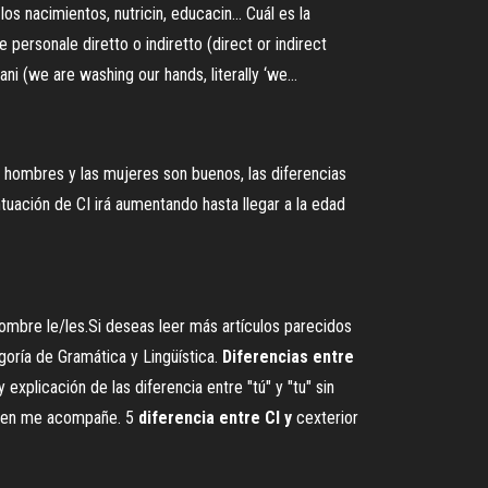
 nacimientos, nutricin, educacin... Cuál es la
e personale diretto o indiretto (direct or indirect
i (we are washing our hands, literally ‘we...
s hombres y las mujeres son buenos, las diferencias
tuación de CI irá aumentando hasta llegar a la edad
nombre le/les.Si deseas leer más artículos parecidos
oría de Gramática y Lingüística.
Diferencias
entre
xplicación de las diferencia entre "tú" y "tu" sin
 quien me acompañe. 5
diferencia
entre
CI
y
cexterior