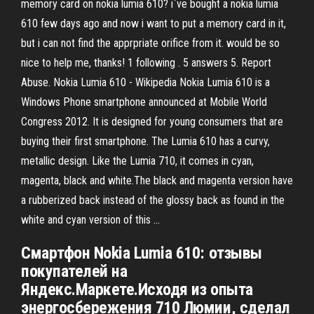
memory card on nokia lumia 610? i`ve bought a nokia lumia
610 few days ago and now i want to put a memory card in it,
but i can not find the apprpriate orifice from it. would be so
nice to help me, thanks! 1 following . 5 answers 5. Report
Abuse. Nokia Lumia 610 - Wikipedia Nokia Lumia 610 is a
Windows Phone smartphone announced at Mobile World
Congress 2012. It is designed for young consumers that are
buying their first smartphone. The Lumia 610 has a curvy,
metallic design. Like the Lumia 710, it comes in cyan,
magenta, black and white.The black and magenta version have
a rubberized back instead of the glossy back as found in the
white and cyan version of this ...
Смартфон Nokia Lumia 610: отзывы
покупателей на
Яндекс.Маркете.Исходя из опыта
энергосбережения 710 Люмии, сделал