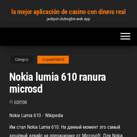
Skip
la mejor aplicación de casino con dinero real
to
jackpot-clubngbm.web.app
the
content
Category
Yoquelet68455
Nokia lumia 610 ranura
microsd
By
EDITOR
Nokia Lumia 610 - Wikipedia
Им стал Nokia Lumia 610. На данный момент это самый
дешёвый девайс на операционке от Microsoft. Для Nokia